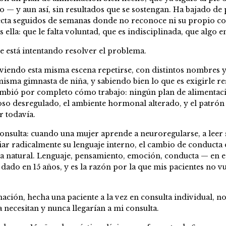
— y aun así, sin resultados que se sostengan. Ha bajado de p
ecta seguidos de semanas donde no reconoce ni su propio c
ella: que le falta voluntad, que es indisciplinada, que algo e
 se está intentando resolver el problema.
 viendo esta misma escena repetirse, con distintos nombres y
sma gimnasta de niña, y sabiendo bien lo que es exigirle re
mbió por completo cómo trabajo: ningún plan de alimentació
vioso desregulado, el ambiente hormonal alterado, y el patr
r todavía.
onsulta: cuando una mujer aprende a neuroregularse, a leer
r radicalmente su lenguaje interno, el cambio de conducta d
a natural. Lenguaje, pensamiento, emoción, conducta — en es
dado en 15 años, y es la razón por la que mis pacientes no 
ción, hecha una paciente a la vez en consulta individual, no
a necesitan y nunca llegarían a mi consulta.