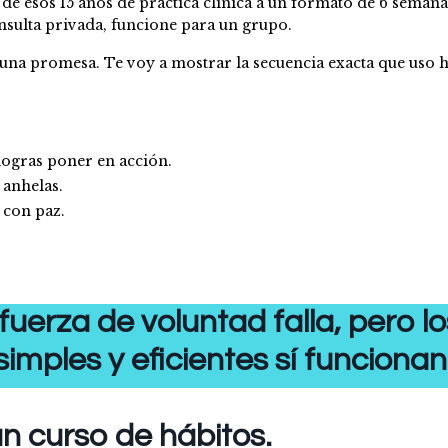
a de esos 15 años de práctica clínica a un formato de 6 sema
nsulta privada, funcione para un grupo.
 una promesa. Te voy a mostrar la secuencia exacta que uso h
 logras poner en acción.
 anhelas.
 con paz.
fuerza de voluntad falla, pero l
simples y eficientes sí funcionan
n curso de hábitos.