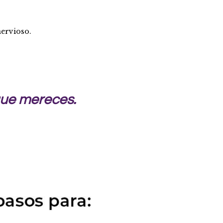
nervioso.
 que mereces.