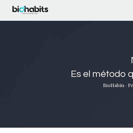
Es el método q
BioHabits · P